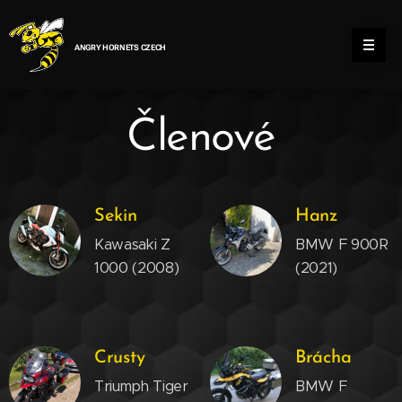
ANGRY HORNETS CZECH
Členové
Sekin
Hanz
Kawasaki Z
BMW F 900R
1000 (2008)
(2021)
Crusty
Brácha
Triumph Tiger
BMW F